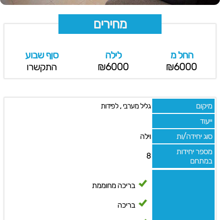
מחירים
החל מ
לילה
סןף שבוע
₪6000
₪6000
התקשרו
מיקום
,
גליל מערבי
לפידות
ייעוד
סוג יחידה/ות
וילה
מספר יחידות
8
במתחם
בריכה מחוממת
בריכה