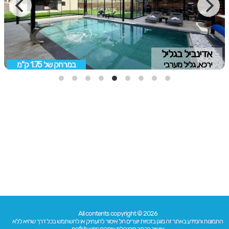
אדינביל בגליל
ירכא, גליל מערבי
במרחק של
1.75 ק"מ
All contents copyright © 2026
התמונות והמידע באתר זה מוגן בזכויות יוצרים חל איסור להעתיק או להשתמש בכל דרך שהיא ללא
אישור בכתב מהנהלת צימרים נופש nofsh