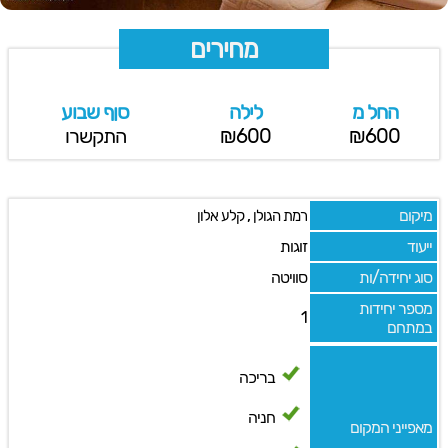
מחירים
החל מ
לילה
סןף שבוע
₪600
₪600
התקשרו
מיקום
,
רמת הגולן
קלע אלון
ייעוד
זוגות
סוג יחידה/ות
סוויטה
מספר יחידות
1
במתחם
בריכה
חניה
מאפייני המקום