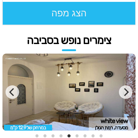
הצג מפה
צימרים נופש בסביבה
white view
מסעדה, רמת הגולן
במרחק של
12.9 ק"מ