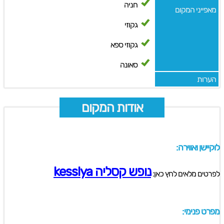
חניה
מאפייני המקום
גקוזי
גקוזי ספא
סאונה
הערות
אודות המקום
לוקיישן ואווירה:
נופש קסליה kesslya
לפרטים מלאים לחץ כאן:
מפרט פנימי: