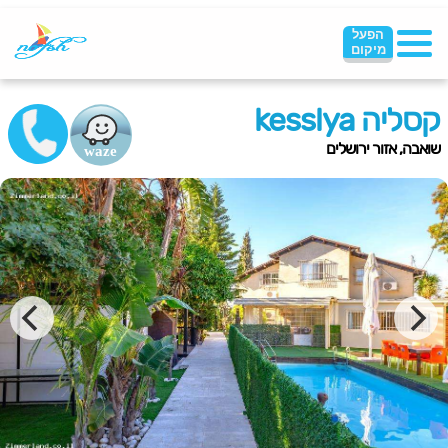
הפעל
מיקום
קסליה kesslya
שואבה, אזור ירושלים