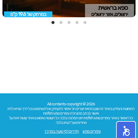
ספא בראשית
ירושלים, אזור ירושלים
במרחק של
19.6 ק"מ
All contents copyright © 2026
התמונות והמידע באתר זה מוגן בזכויות יוצרים חל איסור להעתיק או להשתמש בכל דרך שהיא ללא
אישור בכתב מהנהלת צימרים נופש nofsh
כל האמור באתר צימרים נופש nofsh הינו המלצה בלבד. כל העושה שימוש באתר עושה זאת על
אחריותו ועל דעתו בלבד.
צימרים נופש
חדרים לפי שעה במרכז