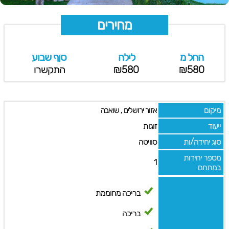
מחירים
החל מ
לילה
סןף שבוע
₪580
₪580
התקשרו
מיקום
,
אזור ירושלים
שואבה
ייעוד
זוגות
סוג יחידה/ות
סוויטה
מספר יחידות
1
במתחם
בריכה מחוממת
בריכה