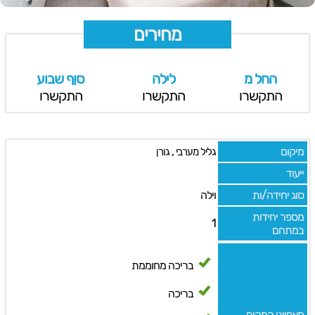
מחירים
החל מ
לילה
סןף שבוע
התקשרו
התקשרו
התקשרו
מיקום
,
גליל מערבי
גורן
ייעוד
סוג יחידה/ות
וילה
מספר יחידות
1
במתחם
בריכה מחוממת
בריכה
מאפייני המקום